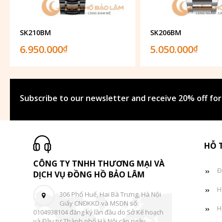
SK210BM
SK206BM
6.950.000
5.050.000
₫
₫
Subscribe to our newsletter and receive 20% off for
HỖ 
CÔNG TY TNHH THƯƠNG MẠI VÀ
Đ
DỊCH VỤ ĐỒNG HỒ BẢO LÂM
H
306 Phố Huế, Hai Bà Trưng, Hà Nội
Giấy CNĐKKD và MSDN số:
H
0104938104 đăng ký lần đầu do Sở Kế hoạch
và Đầu tư Thành phố Hà Nội cấp ngày