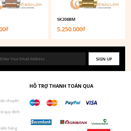
SK206BM
000
5.250.000
₫
₫
SIGN UP
HỖ TRỢ THANH TOÁN QUA
vận chuyển
và quy định
kiểm hàng