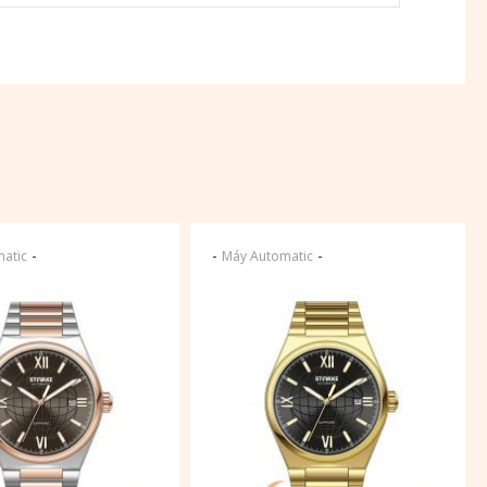
-
-
-
atic
Máy Automatic