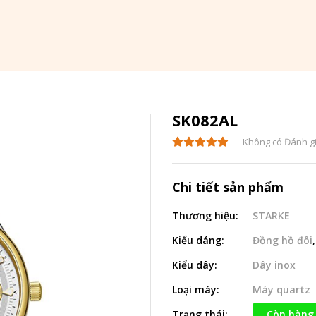
SK082AL
Không có Đánh g
Chi tiết sản phẩm
Thương hiệu:
STARKE
Kiểu dáng:
Đồng hồ đôi
Kiểu dây:
Dây inox
Loại máy:
Máy quartz
Trạng thái:
Còn hàng