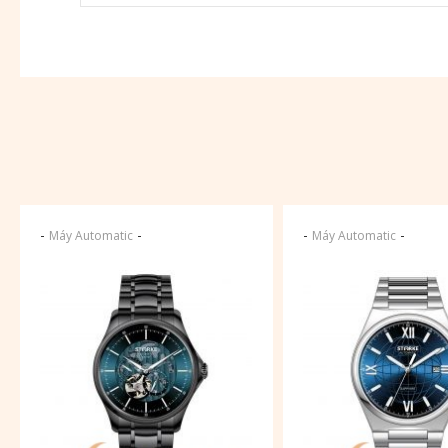
-
-
-
-
Máy Automatic
Máy Automatic