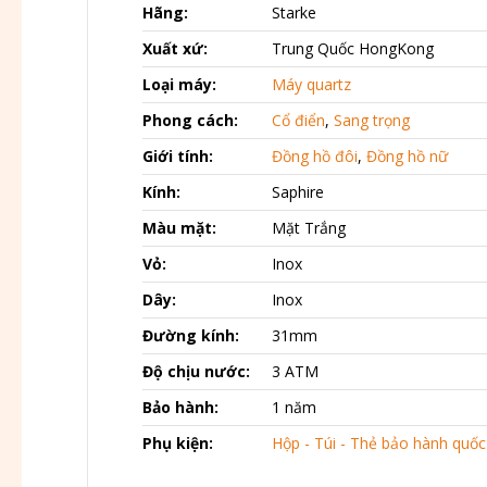
Hãng:
Starke
Xuất xứ:
Trung Quốc HongKong
Loại máy:
Máy quartz
Phong cách:
Cổ điển
,
Sang trọng
Giới tính:
Đồng hồ đôi
,
Đồng hồ nữ
Kính:
Saphire
Màu mặt:
Mặt Trắng
Vỏ:
Inox
Dây:
Inox
Đường kính:
31mm
Độ chịu nước:
3 ATM
Bảo hành:
1 năm
Phụ kiện:
Hộp - Túi - Thẻ bảo hành quốc