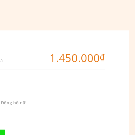
1.450.000
₫
iá
,
Đồng hồ nữ