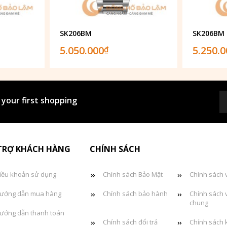
SK206BM
SK206BM
5.050.000
5.250.
₫
 your first shopping
TRỢ KHÁCH HÀNG
CHÍNH SÁCH
iều khoản sử dụng
Chính sách Bảo Mật
Chính sách 
ướng dẫn mua hàng
Chính sách bảo hành
Chính sách 
chung
ướng dẫn thanh toán
Chính sách đổi trả
Chính sách 