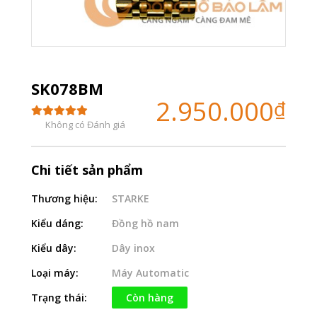
SK078BM
2.950.000
₫
Không có Đánh giá
Chi tiết sản phẩm
Thương hiệu:
STARKE
Kiểu dáng:
Đồng hồ nam
Kiểu dây:
Dây inox
Loại máy:
Máy Automatic
Trạng thái:
Còn hàng