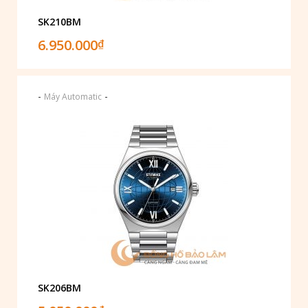
SK210BM
6.950.000
₫
-
-
Máy Automatic
SK206BM