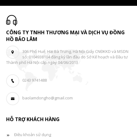
CÔNG TY TNHH THƯƠNG MẠI VÀ DỊCH VỤ ĐỒNG
HỒ BẢO LÂM
306 Phố Huế, Hai Bà Trưng, Hà Nội Giấy CNĐKKD và MSDN
số: 0104938104 đăng ký lần đầu do Sở Kế hoạch và Đầu tư
Thành phố Hà Nội cấp ngày 04/06/2013
0243 9741488
baolamdongho@gmail.com
HỖ TRỢ KHÁCH HÀNG
Điều khoản sử dụng