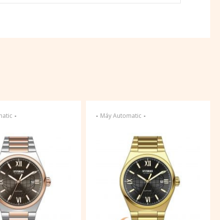
-
-
-
atic
Máy Automatic