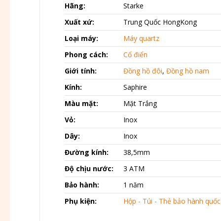
Hãng:
Starke
Xuất xứ:
Trung Quốc HongKong
Loại máy:
Máy quartz
Phong cách:
Cổ điển
Giới tính:
Đồng hồ đôi
,
Đồng hồ nam
Kính:
Saphire
Màu mặt:
Mặt Trắng
Vỏ:
Inox
Dây:
Inox
Đường kính:
38,5mm
Độ chịu nước:
3 ATM
Bảo hành:
1 năm
Phụ kiện:
Hộp - Túi - Thẻ bảo hành quốc