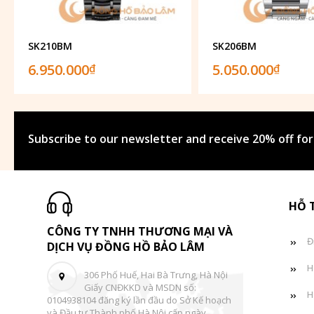
SK210BM
SK206BM
6.950.000
5.050.000
₫
₫
Subscribe to our newsletter and receive 20% off for
HỖ 
CÔNG TY TNHH THƯƠNG MẠI VÀ
Đ
DỊCH VỤ ĐỒNG HỒ BẢO LÂM
H
306 Phố Huế, Hai Bà Trưng, Hà Nội
Giấy CNĐKKD và MSDN số:
H
0104938104 đăng ký lần đầu do Sở Kế hoạch
và Đầu tư Thành phố Hà Nội cấp ngày