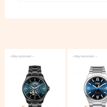
-
-
-
-
Máy Automatic
Máy Automatic