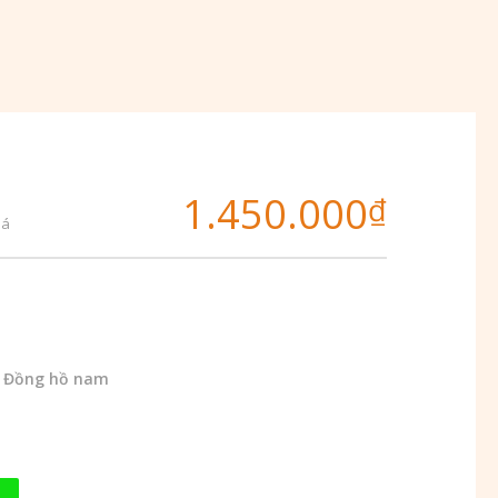
1.450.000
₫
iá
,
Đồng hồ nam