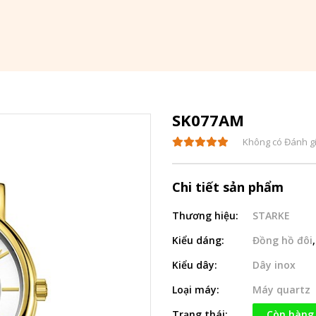
SK077AM
Không có Đánh g
Chi tiết sản phẩm
Thương hiệu:
STARKE
Kiểu dáng:
Đồng hồ đôi
Kiểu dây:
Dây inox
Loại máy:
Máy quartz
Trạng thái:
Còn hàng