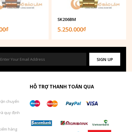
SK206BM
000
5.250.000
₫
₫
SIGN UP
HỖ TRỢ THANH TOÁN QUA
vận chuyển
và quy định
kiểm hàng