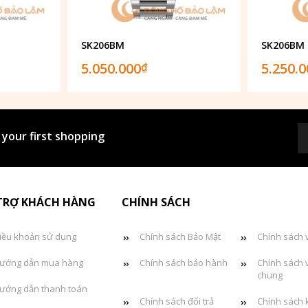
SK206BM
SK206BM
5.050.000
5.250.
₫
 your first shopping
TRỢ KHÁCH HÀNG
CHÍNH SÁCH
iều khoản sử dụng
Chính sách Bảo Mật
Chính sách 
ướng dẫn mua hàng
Chính sách bảo hành
Chính sách 
chung
ướng dẫn thanh toán
Chính sách đổi trả
Chính sách 