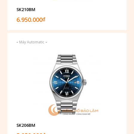
SK210BM
6.950.000
₫
-
-
Máy Automatic
SK206BM