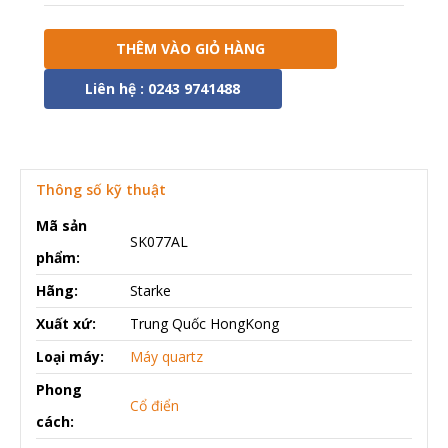
THÊM VÀO GIỎ HÀNG
Liên hệ : 0243 9741488
Thông số kỹ thuật
Mã sản
SK077AL
phẩm:
Hãng:
Starke
Xuất xứ:
Trung Quốc HongKong
Loại máy:
Máy quartz
Phong
Cổ điển
cách: