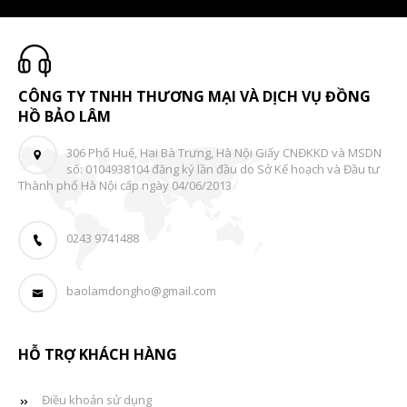
CÔNG TY TNHH THƯƠNG MẠI VÀ DỊCH VỤ ĐỒNG
HỒ BẢO LÂM
306 Phố Huế, Hai Bà Trưng, Hà Nội Giấy CNĐKKD và MSDN
số: 0104938104 đăng ký lần đầu do Sở Kế hoạch và Đầu tư
Thành phố Hà Nội cấp ngày 04/06/2013
0243 9741488
baolamdongho@gmail.com
HỖ TRỢ KHÁCH HÀNG
Điều khoản sử dụng