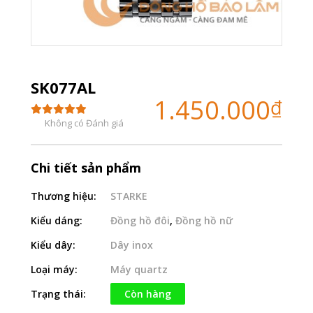
SK077AL
1.450.000
₫
Không có Đánh giá
Chi tiết sản phẩm
Thương hiệu:
STARKE
Kiểu dáng:
Đồng hồ đôi
,
Đồng hồ nữ
Kiểu dây:
Dây inox
Loại máy:
Máy quartz
Trạng thái:
Còn hàng