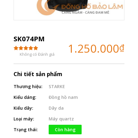
SK074PM
1.250.000
₫
Không có Đánh giá
Chi tiết sản phẩm
Thương hiệu:
STARKE
Kiểu dáng:
Đồng hồ nam
Kiểu dây:
Dây da
Loại máy:
Máy quartz
Trạng thái:
Còn hàng