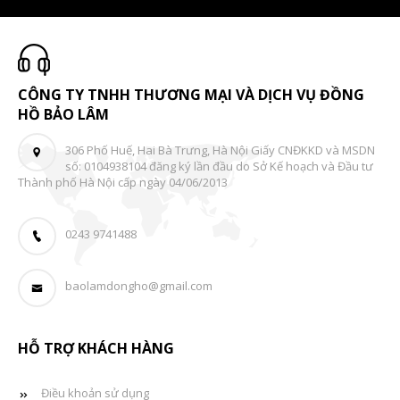
CÔNG TY TNHH THƯƠNG MẠI VÀ DỊCH VỤ ĐỒNG
HỒ BẢO LÂM
306 Phố Huế, Hai Bà Trưng, Hà Nội Giấy CNĐKKD và MSDN
số: 0104938104 đăng ký lần đầu do Sở Kế hoạch và Đầu tư
Thành phố Hà Nội cấp ngày 04/06/2013
0243 9741488
baolamdongho@gmail.com
HỖ TRỢ KHÁCH HÀNG
Điều khoản sử dụng