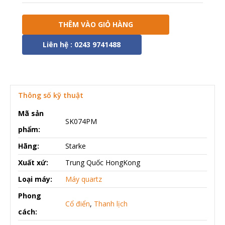
THÊM VÀO GIỎ HÀNG
Liên hệ : 0243 9741488
Thông số kỹ thuật
Mã sản
SK074PM
phẩm:
Hãng:
Starke
Xuất xứ:
Trung Quốc HongKong
Loại máy:
Máy quartz
Phong
Cổ điển
,
Thanh lịch
cách: