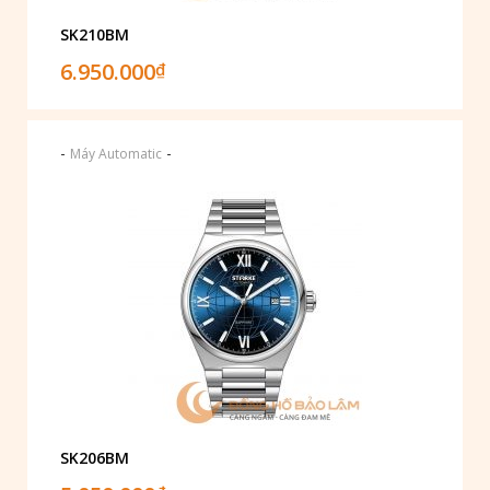
SK210BM
6.950.000
₫
-
-
Máy Automatic
SK206BM