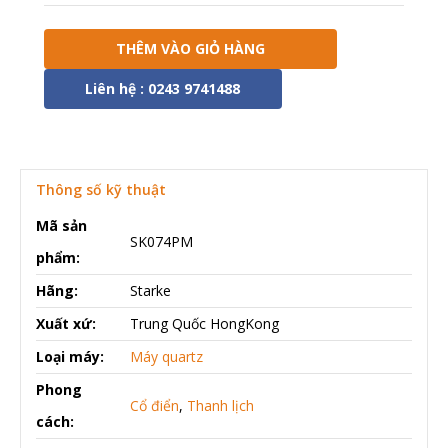
THÊM VÀO GIỎ HÀNG
Liên hệ : 0243 9741488
Thông số kỹ thuật
Mã sản
SK074PM
phẩm:
Hãng:
Starke
Xuất xứ:
Trung Quốc HongKong
Loại máy:
Máy quartz
Phong
Cổ điển
,
Thanh lịch
cách: