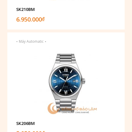
SK210BM
6.950.000
₫
-
-
Máy Automatic
SK206BM