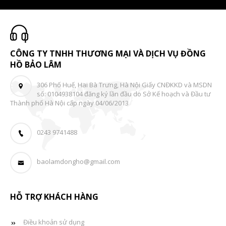
CÔNG TY TNHH THƯƠNG MẠI VÀ DỊCH VỤ ĐỒNG
HỒ BẢO LÂM
306 Phố Huế, Hai Bà Trưng, Hà Nội Giấy CNĐKKD và MSDN
số: 0104938104 đăng ký lần đầu do Sở Kế hoạch và Đầu tư
Thành phố Hà Nội cấp ngày 04/06/2013
0243 9741488
baolamdongho@gmail.com
HỖ TRỢ KHÁCH HÀNG
Điều khoản sử dụng