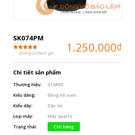
SK074PM
1.250.000
₫
Không có Đánh giá
Chi tiết sản phẩm
Thương hiệu:
STARKE
Kiểu dáng:
Đồng hồ nam
Kiểu dây:
Dây da
Loại máy:
Máy quartz
Trạng thái:
Còn hàng