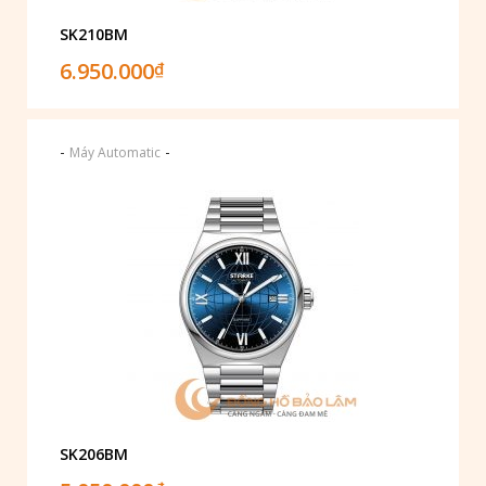
SK210BM
6.950.000
₫
-
-
Máy Automatic
SK206BM