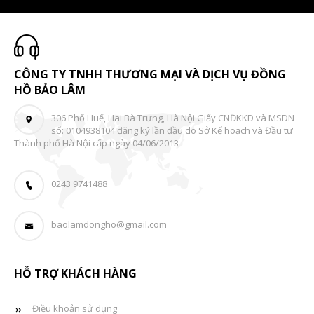
CÔNG TY TNHH THƯƠNG MẠI VÀ DỊCH VỤ ĐỒNG
HỒ BẢO LÂM
306 Phố Huế, Hai Bà Trưng, Hà Nội Giấy CNĐKKD và MSDN
số: 0104938104 đăng ký lần đầu do Sở Kế hoạch và Đầu tư
Thành phố Hà Nội cấp ngày 04/06/2013
0243 9741488
baolamdongho@gmail.com
HỖ TRỢ KHÁCH HÀNG
Điều khoản sử dụng