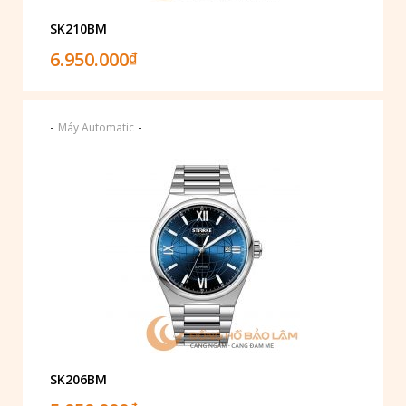
SK210BM
6.950.000
₫
-
-
Máy Automatic
SK206BM