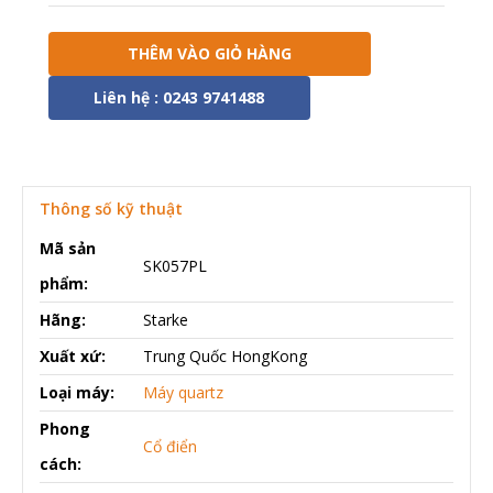
THÊM VÀO GIỎ HÀNG
Liên hệ : 0243 9741488
Thông số kỹ thuật
Mã sản
SK057PL
phẩm:
Hãng:
Starke
Xuất xứ:
Trung Quốc HongKong
Loại máy:
Máy quartz
Phong
Cổ điển
cách: