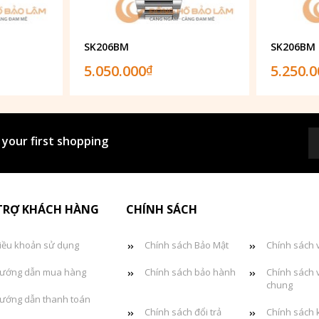
SK206BM
SK206BM
5.050.000
5.250.
₫
 your first shopping
TRỢ KHÁCH HÀNG
CHÍNH SÁCH
iều khoản sử dụng
Chính sách Bảo Mật
Chính sách 
ướng dẫn mua hàng
Chính sách bảo hành
Chính sách 
chung
ướng dẫn thanh toán
Chính sách đổi trả
Chính sách 