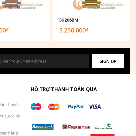
SK206BM
000
5.250.000
₫
₫
SIGN UP
HỖ TRỢ THANH TOÁN QUA
vận chuyển
và quy định
kiểm hàng