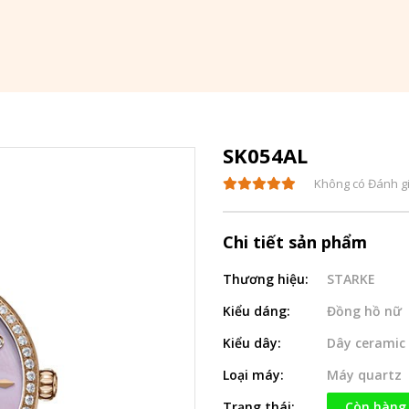
SK054AL
Không có Đánh g
Chi tiết sản phẩm
Thương hiệu:
STARKE
Kiểu dáng:
Đồng hồ nữ
Kiểu dây:
Dây ceramic
Loại máy:
Máy quartz
Trạng thái:
Còn hàng