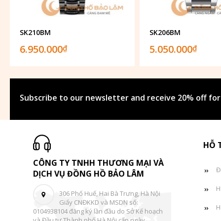
SK210BM
SK206BM
6.950.000
5.050.000
₫
₫
Subscribe to our newsletter and receive 20% off for
HỖ 
CÔNG TY TNHH THƯƠNG MẠI VÀ
Đ
DỊCH VỤ ĐỒNG HỒ BẢO LÂM
H
306 Phố Huế, Hai Bà Trưng, Hà Nội
Giấy CNĐKKD và MSDN số:
H
0104938104 đăng ký lần đầu do Sở Kế hoạch
và Đầu tư Thành phố Hà Nội cấp ngày