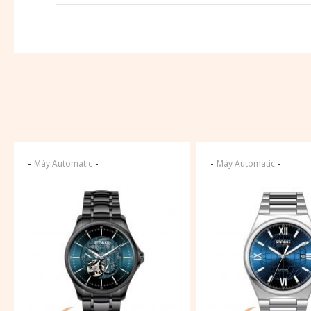
-
-
-
-
Máy Automatic
Máy Automatic