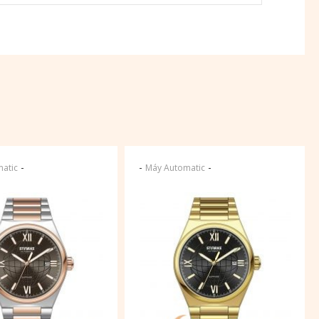
-
-
-
atic
Máy Automatic