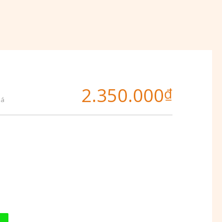
2.350.000
₫
iá