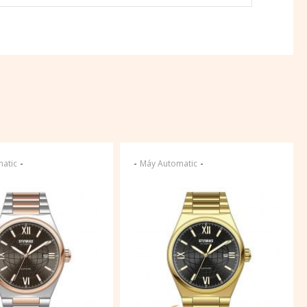
-
-
-
atic
Máy Automatic