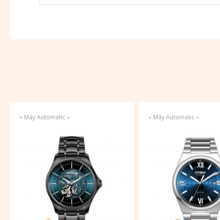
-
-
-
-
Máy Automatic
Máy Automatic