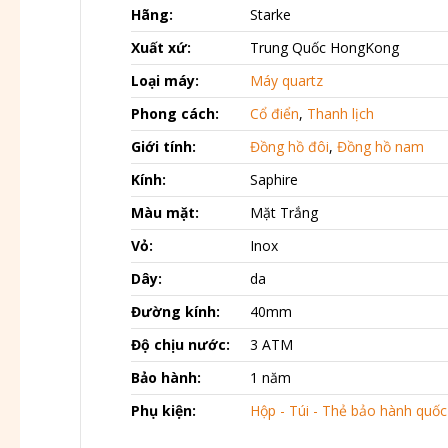
Hãng:
Starke
Xuất xứ:
Trung Quốc HongKong
Loại máy:
Máy quartz
Phong cách:
Cổ điển
,
Thanh lịch
Giới tính:
Đồng hồ đôi
,
Đồng hồ nam
Kính:
Saphire
Màu mặt:
Mặt Trắng
Vỏ:
Inox
Dây:
da
Đường kính:
40mm
Độ chịu nước:
3 ATM
Bảo hành:
1 năm
Phụ kiện:
Hộp - Túi - Thẻ bảo hành quốc