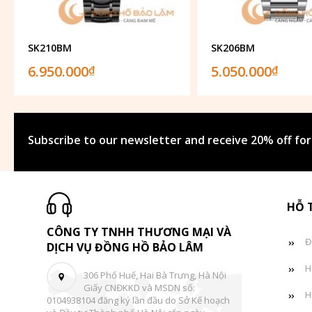
SK210BM
SK206BM
6.950.000
5.050.000
₫
₫
Subscribe to our newsletter and receive 20% off for
HỖ 
CÔNG TY TNHH THƯƠNG MẠI VÀ
Đ
DỊCH VỤ ĐỒNG HỒ BẢO LÂM
H
306 Phố Huế, Hai Bà Trưng, Hà Nội
Giấy CNĐKKD và MSDN số:
H
0104938104 đăng ký lần đầu do Sở Kế hoạch