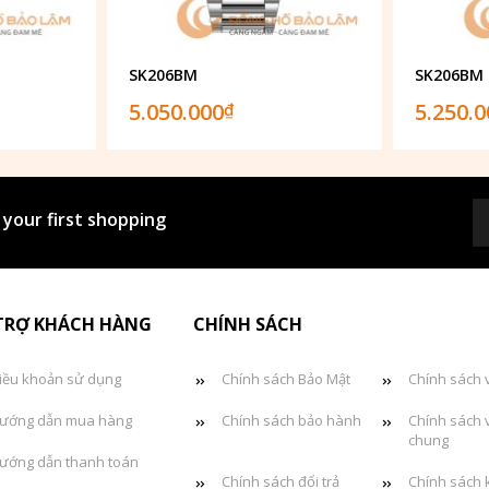
SK206BM
SK206BM
5.050.000
5.250.
₫
 your first shopping
TRỢ KHÁCH HÀNG
CHÍNH SÁCH
iều khoản sử dụng
Chính sách Bảo Mật
Chính sách 
ướng dẫn mua hàng
Chính sách bảo hành
Chính sách 
chung
ướng dẫn thanh toán
Chính sách đổi trả
Chính sách 