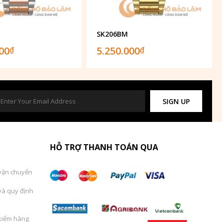
SK206BM
000
5.250.000
₫
₫
SIGN UP
HỖ TRỢ THANH TOÁN QUA
vận chuyển
và quy định
kiểm hàng