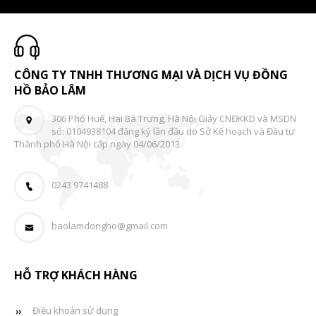
CÔNG TY TNHH THƯƠNG MẠI VÀ DỊCH VỤ ĐỒNG
HỒ BẢO LÂM
306 Phố Huế, Hai Bà Trưng, Hà Nội Giấy CNĐKKD và MSDN
số: 0104938104 đăng ký lần đầu do Sở Kế hoạch và Đầu tư
Thành phố Hà Nội cấp ngày 04/06/2013
0243 9741488
baolamdongho@gmail.com
HỖ TRỢ KHÁCH HÀNG
Điều khoản sử dụng