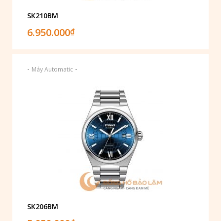
SK210BM
6.950.000
₫
-
-
Máy Automatic
SK206BM