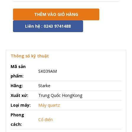
THÊM VÀO GIỎ HÀNG
Liên hệ : 0243 9741488
Thông số kỹ thuật
Mã sản
SK039AM
phẩm:
Hãng:
Starke
Xuất xứ:
Trung Quốc HongKong
Loại máy:
Máy quartz
Phong
Cổ điển
cách: