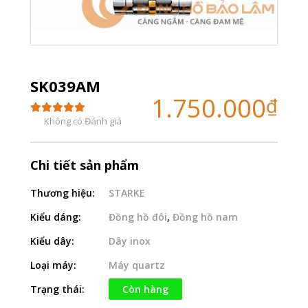
SK039AM
1.750.000
₫
Không có Đánh giá
Chi tiết sản phẩm
Thương hiệu:
STARKE
Kiểu dáng:
Đồng hồ đôi
,
Đồng hồ nam
Kiểu dây:
Dây inox
Loại máy:
Máy quartz
Trạng thái:
Còn hàng