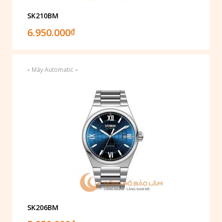
SK210BM
6.950.000
₫
-
-
Máy Automatic
SK206BM