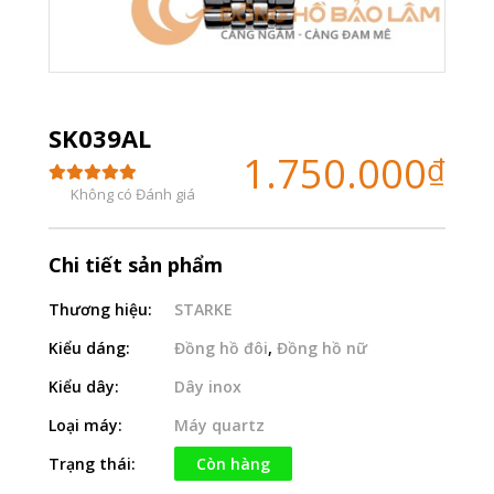
SK039AL
1.750.000
₫
Không có Đánh giá
Chi tiết sản phẩm
Thương hiệu:
STARKE
Kiểu dáng:
Đồng hồ đôi
,
Đồng hồ nữ
Kiểu dây:
Dây inox
Loại máy:
Máy quartz
Trạng thái:
Còn hàng