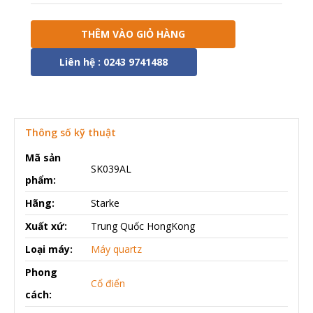
THÊM VÀO GIỎ HÀNG
Liên hệ : 0243 9741488
Thông số kỹ thuật
Mã sản
SK039AL
phẩm:
Hãng:
Starke
Xuất xứ:
Trung Quốc HongKong
Loại máy:
Máy quartz
Phong
Cổ điển
cách: