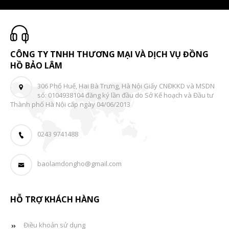
CÔNG TY TNHH THƯƠNG MẠI VÀ DỊCH VỤ ĐỒNG
HỒ BẢO LÂM
306 Phố Huế, Hai Bà Trưng, Hà Nội Giấy CNĐKKD và MSDN
số: 0104938104 đăng ký lần đầu do Sở Kế hoạch và Đầu tư
Thành phố Hà Nội cấp ngày 04/06/2013
0243 9741488
baolamdongho@gmail.com
HỖ TRỢ KHÁCH HÀNG
Điều khoản sử dụng