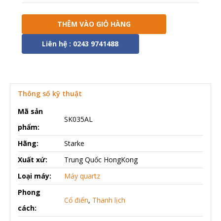
THÊM VÀO GIỎ HÀNG
Liên hệ : 0243 9741488
Thông số kỹ thuật
Mã sản
SK035AL
phẩm:
Hãng:
Starke
Xuất xứ:
Trung Quốc HongKong
Loại máy:
Máy quartz
Phong
Cổ điển
,
Thanh lịch
cách: