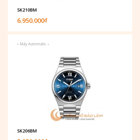
SK210BM
6.950.000
₫
-
-
Máy Automatic
SK206BM