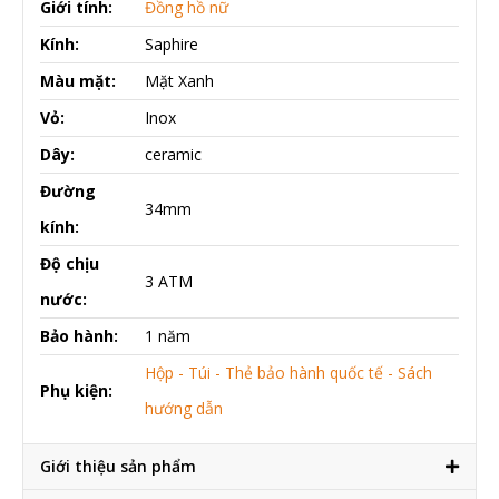
Giới tính:
Đồng hồ nữ
Kính:
Saphire
Màu mặt:
Mặt Xanh
Vỏ:
Inox
Dây:
ceramic
Đường
34mm
kính:
Độ chịu
3 ATM
nước:
Bảo hành:
1 năm
Hộp - Túi - Thẻ bảo hành quốc tế - Sách
Phụ kiện:
hướng dẫn
Giới thiệu sản phẩm