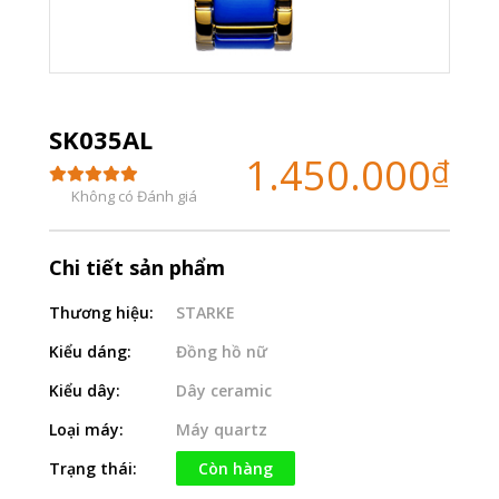
SK035AL
1.450.000
₫
Không có Đánh giá
Chi tiết sản phẩm
Thương hiệu:
STARKE
Kiểu dáng:
Đồng hồ nữ
Kiểu dây:
Dây ceramic
Loại máy:
Máy quartz
Trạng thái:
Còn hàng