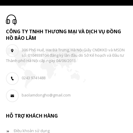
CÔNG TY TNHH THƯƠNG MẠI VÀ DỊCH VỤ ĐỒNG
HỒ BẢO LÂM
306 Phố Huế, Hai Bà Trưng, Hà Nội Giấy CNĐKKD và MSDN
số: 0104938104 đăng ký lần đầu do Sở Kế hoạch và Đầu tư
Thành phố Hà Nội cấp ngày 04/06/2013
0243 9741488
baolamdongho@gmail.com
HỖ TRỢ KHÁCH HÀNG
Điều khoản sử dụng