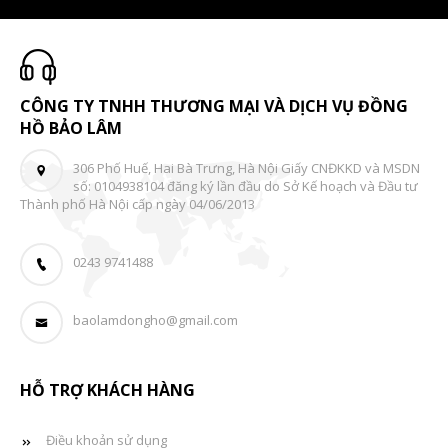
CÔNG TY TNHH THƯƠNG MẠI VÀ DỊCH VỤ ĐỒNG
HỒ BẢO LÂM
306 Phố Huế, Hai Bà Trưng, Hà Nội Giấy CNĐKKD và MSDN
số: 0104938104 đăng ký lần đầu do Sở Kế hoạch và Đầu tư
Thành phố Hà Nội cấp ngày 04/06/2013
0243 9741488
baolamdongho@gmail.com
HỖ TRỢ KHÁCH HÀNG
Điều khoản sử dụng