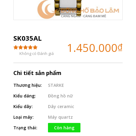
SK035AL
1.450.000
₫
Không có Đánh giá
Chi tiết sản phẩm
Thương hiệu:
STARKE
Kiểu dáng:
Đồng hồ nữ
Kiểu dây:
Dây ceramic
Loại máy:
Máy quartz
Trạng thái:
Còn hàng