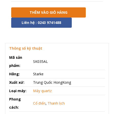
THÊM VÀO GIỎ HÀNG
Liên hệ : 0243 9741488
Thông số kỹ thuật
Mã sản
SK035AL
phẩm:
Hãng:
Starke
Xuất xứ:
Trung Quốc HongKong
Loại máy:
Máy quartz
Phong
Cổ điển
,
Thanh lịch
cách: