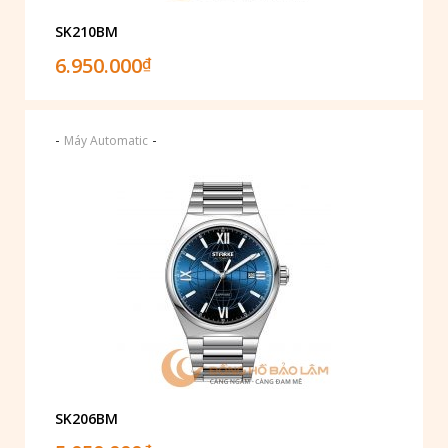
SK210BM
6.950.000
₫
-
-
Máy Automatic
SK206BM