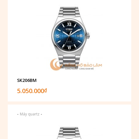
SK206BM
5.050.000
₫
-
-
Máy quartz