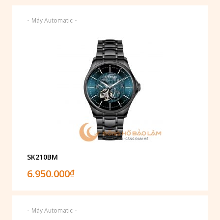
-
-
Máy Automatic
SK210BM
6.950.000
₫
-
-
Máy Automatic