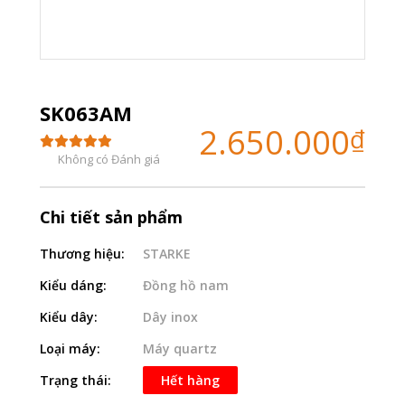
SK063AM
2.650.000
₫
Không có Đánh giá
Chi tiết sản phẩm
Thương hiệu:
STARKE
Kiểu dáng:
Đồng hồ nam
Kiểu dây:
Dây inox
Loại máy:
Máy quartz
Trạng thái:
Hết hàng