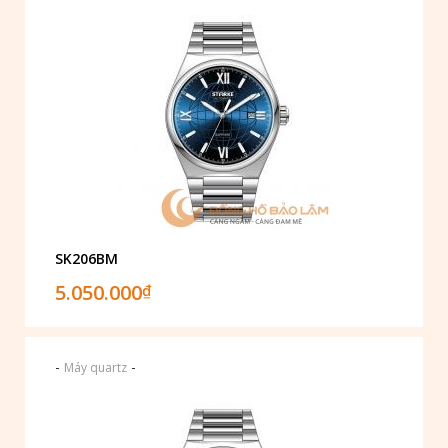
SK206BM
5.050.000
₫
-
-
Máy quartz