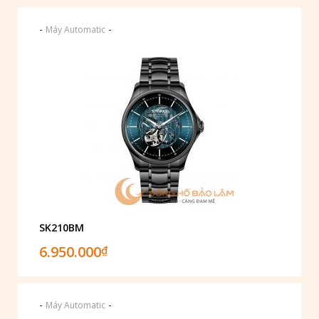
-
-
Máy Automatic
SK210BM
6.950.000
₫
-
-
Máy Automatic