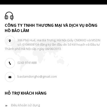
CÔNG TY TNHH THƯƠNG MẠI VÀ DỊCH VỤ ĐỒNG
HỒ BẢO LÂM
306 Phố Huế, Hai Bà Trưng, Hà Nội Giấy CNĐKKD và MSDN
số: 0104938104 đăng ký lần đầu do Sở Kế hoạch và Đầu tư
Thành phố Hà Nội cấp ngày 04/06/2013
0243 9741488
baolamdongho@gmail.com
HỖ TRỢ KHÁCH HÀNG
Điều khoản sử dụng