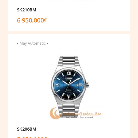
SK210BM
6.950.000
₫
-
-
Máy Automatic
SK206BM