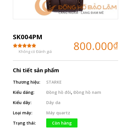
SK004PM
800.000
₫
Không có Đánh giá
Chi tiết sản phẩm
Thương hiệu:
STARKE
Kiểu dáng:
Đồng hồ đôi
,
Đồng hồ nam
Kiểu dây:
Dây da
Loại máy:
Máy quartz
Trạng thái:
Còn hàng