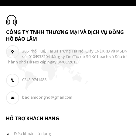
CÔNG TY TNHH THƯƠNG MẠI VÀ DỊCH VỤ ĐỒNG
HỒ BẢO LÂM
306 Phố Huế, Hai Bà Trưng, Hà Nội Giấy CNĐKKD và MSDN
số: 0104938104 đăng ký lần đầu do Sở Kế hoạch và Đầu tư
Thành phố Hà Nội cấp ngày 04/06/2013
0243 9741488
baolamdongho@gmail.com
HỖ TRỢ KHÁCH HÀNG
Điều khoản sử dụng