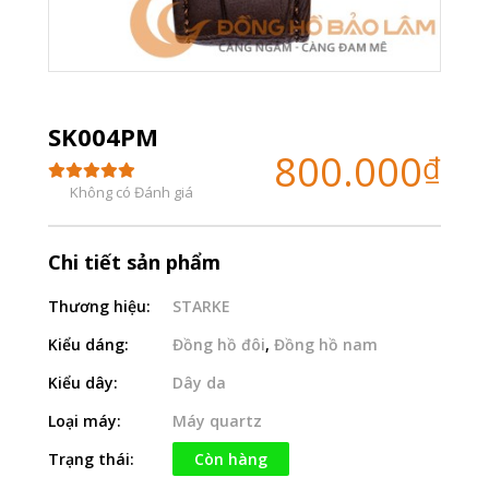
SK004PM
800.000
₫
Không có Đánh giá
Chi tiết sản phẩm
Thương hiệu:
STARKE
Kiểu dáng:
Đồng hồ đôi
,
Đồng hồ nam
Kiểu dây:
Dây da
Loại máy:
Máy quartz
Trạng thái:
Còn hàng