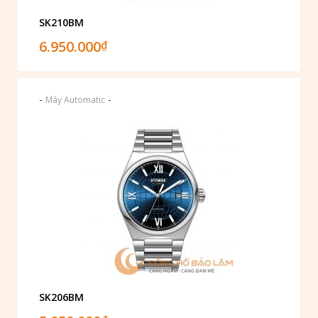
SK210BM
6.950.000
₫
-
-
Máy Automatic
SK206BM