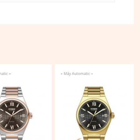
-
-
-
atic
Máy Automatic