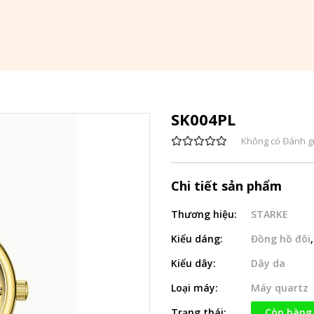
SK004PL
Không có Đánh g
Chi tiết sản phẩm
Thương hiệu:
STARKE
Kiểu dáng:
Đồng hồ đôi
Kiểu dây:
Dây da
Loại máy:
Máy quartz
Trạng thái:
Còn hàng