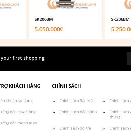
SK206BM
SK206BM
5.050.000
5.250.
₫
 your first shopping
TRỢ KHÁCH HÀNG
CHÍNH SÁCH
iều khoản sử dụng
Chính sách Bảo Mật
Chính sách 
ướng dẫn mua hàng
Chính sách bảo hành
Chính sách 
chung
ướng dẫn thanh toán
Chính sách đổi trả
Chính sách 