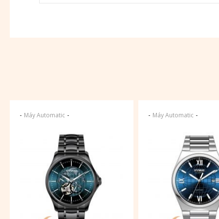
-
-
-
-
Máy Automatic
Máy Automatic