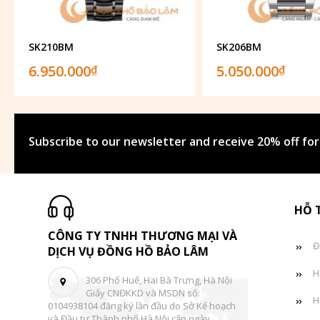
SK210BM
SK206BM
6.950.000
5.050.000
₫
₫
Subscribe to our newsletter and receive 20% off for
HỖ 
CÔNG TY TNHH THƯƠNG MẠI VÀ
Đ
DỊCH VỤ ĐỒNG HỒ BẢO LÂM
H
306 Phố Huế, Hai Bà Trưng, Hà Nội
Giấy CNĐKKD và MSDN số:
H
0104938104 đăng ký lần đầu do Sở Kế hoạch
và Đầu tư Thành phố Hà Nội cấp ngày