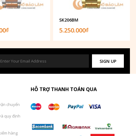
SK206BM
000
5.250.000
₫
₫
SIGN UP
HỖ TRỢ THANH TOÁN QUA
vận chuyển
và quy định
kiểm hàng