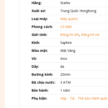
Hãng:
Starke
Xuất xứ:
Trung Quốc HongKong
Loại máy:
Máy quartz
Phong cách:
Cổ điển
Giới tính:
Đồng hồ đôi
,
Đồng hồ nữ
Kính:
Saphire
Màu mặt:
Mặt Vàng
Vỏ:
Inox
Dây:
da
Đường kính:
25mm
Độ chịu nước:
3 ATM
Bảo hành:
1 năm
Phụ kiện:
Hộp - Túi - Thẻ bảo hành quốc