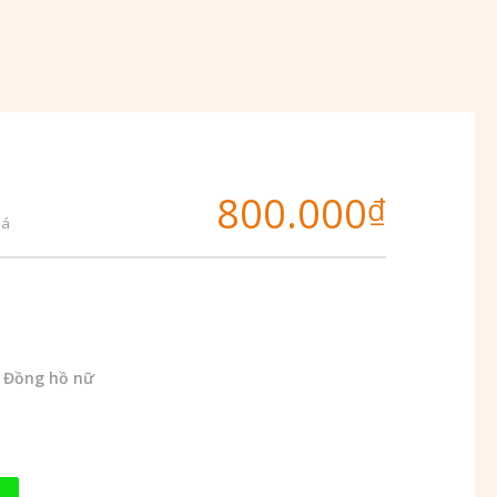
800.000
₫
iá
,
Đồng hồ nữ