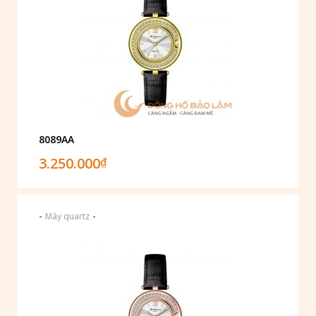
8089AA
3.250.000
₫
-
-
Máy quartz