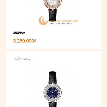
8089AA
3.250.000
₫
-
-
Máy quartz