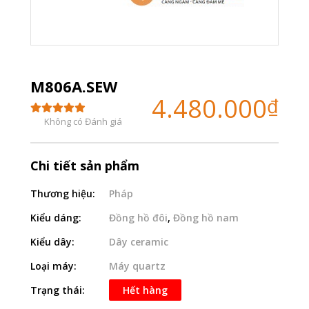
M806A.SEW
4.480.000
₫
Không có Đánh giá
Chi tiết sản phẩm
Thương hiệu:
Pháp
Kiểu dáng:
Đồng hồ đôi
,
Đồng hồ nam
Kiểu dây:
Dây ceramic
Loại máy:
Máy quartz
Trạng thái:
Hết hàng