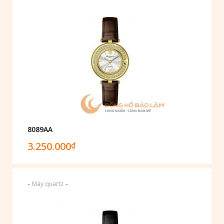
8089AA
3.250.000
₫
-
-
Máy quartz