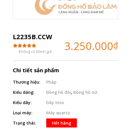
L2235B.CCW
3.250.000
₫
Không có Đánh giá
Chi tiết sản phẩm
Thương hiệu:
Pháp
Kiểu dáng:
Đồng hồ đôi
,
Đồng hồ nữ
Kiểu dây:
Dây inox
Loại máy:
Máy quartz
Trạng thái:
Hết hàng