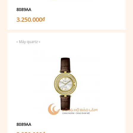
8089AA
3.250.000
₫
-
-
Máy quartz
8089AA