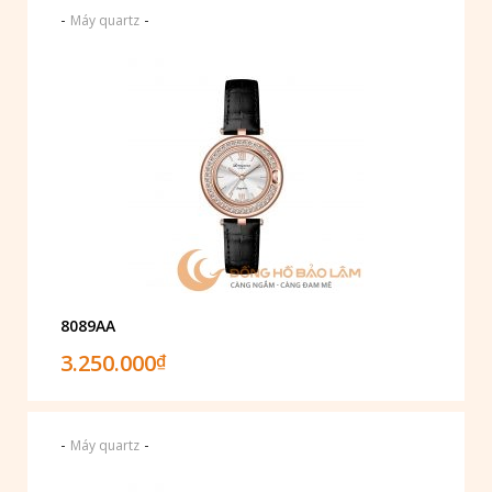
-
-
Máy quartz
8089AA
3.250.000
₫
-
-
Máy quartz