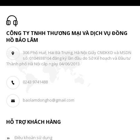
CÔNG TY TNHH THƯƠNG MẠI VÀ DỊCH VỤ ĐỒNG
HỒ BẢO LÂM
306 Phố Huế, Hai Bà Trưng, Hà Nội Giấy CNĐKKD và MSDN
số: 0104938104 đăng ký lần đầu do Sở Kế hoạch và Đầu tư
Thành phố Hà Nội cấp ngày 04/06/2013
0243 9741488
baolamdongho@gmail.com
HỖ TRỢ KHÁCH HÀNG
Điều khoản sử dụng