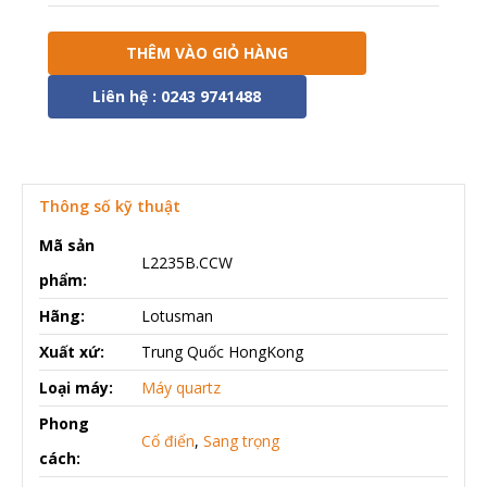
THÊM VÀO GIỎ HÀNG
Liên hệ : 0243 9741488
Thông số kỹ thuật
Mã sản
L2235B.CCW
phẩm:
Hãng:
Lotusman
Xuất xứ:
Trung Quốc HongKong
Loại máy:
Máy quartz
Phong
Cổ điển
,
Sang trọng
cách: