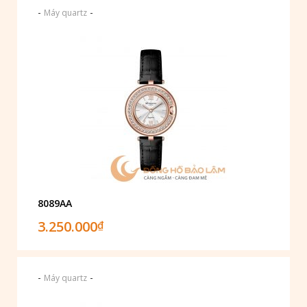
-
-
Máy quartz
8089AA
3.250.000
₫
-
-
Máy quartz