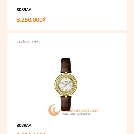
8089AA
3.250.000
₫
-
-
Máy quartz
8089AA