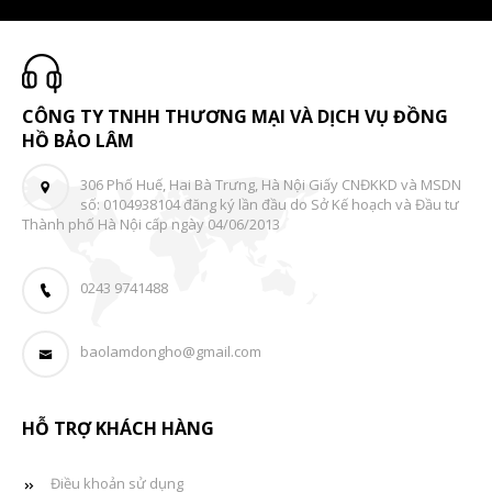
CÔNG TY TNHH THƯƠNG MẠI VÀ DỊCH VỤ ĐỒNG
HỒ BẢO LÂM
306 Phố Huế, Hai Bà Trưng, Hà Nội Giấy CNĐKKD và MSDN
số: 0104938104 đăng ký lần đầu do Sở Kế hoạch và Đầu tư
Thành phố Hà Nội cấp ngày 04/06/2013
0243 9741488
baolamdongho@gmail.com
HỖ TRỢ KHÁCH HÀNG
Điều khoản sử dụng