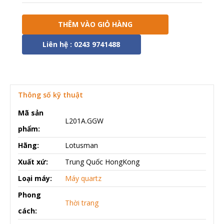
THÊM VÀO GIỎ HÀNG
Liên hệ : 0243 9741488
Thông số kỹ thuật
Mã sản
L201A.GGW
phẩm:
Hãng:
Lotusman
Xuất xứ:
Trung Quốc HongKong
Loại máy:
Máy quartz
Phong
Thời trang
cách: