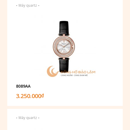
-
-
Máy quartz
8089AA
3.250.000
₫
-
-
Máy quartz