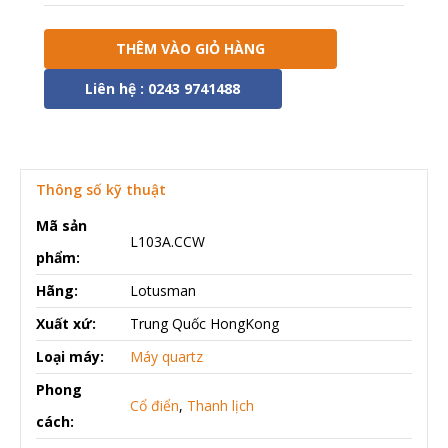
THÊM VÀO GIỎ HÀNG
Liên hệ : 0243 9741488
Thông số kỹ thuật
Mã sản
L103A.CCW
phẩm:
Hãng:
Lotusman
Xuất xứ:
Trung Quốc HongKong
Loại máy:
Máy quartz
Phong
Cổ điển
,
Thanh lịch
cách: