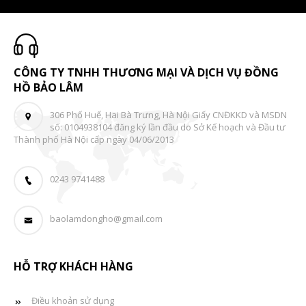
CÔNG TY TNHH THƯƠNG MẠI VÀ DỊCH VỤ ĐỒNG
HỒ BẢO LÂM
306 Phố Huế, Hai Bà Trưng, Hà Nội Giấy CNĐKKD và MSDN
số: 0104938104 đăng ký lần đầu do Sở Kế hoạch và Đầu tư
Thành phố Hà Nội cấp ngày 04/06/2013
0243 9741488
baolamdongho@gmail.com
HỖ TRỢ KHÁCH HÀNG
Điều khoản sử dụng