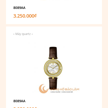
8089AA
3.250.000
₫
-
-
Máy quartz
8089AA