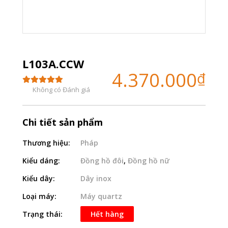
L103A.CCW
4.370.000
₫
Không có Đánh giá
Chi tiết sản phẩm
Thương hiệu:
Pháp
Kiểu dáng:
Đồng hồ đôi
,
Đồng hồ nữ
Kiểu dây:
Dây inox
Loại máy:
Máy quartz
Trạng thái:
Hết hàng