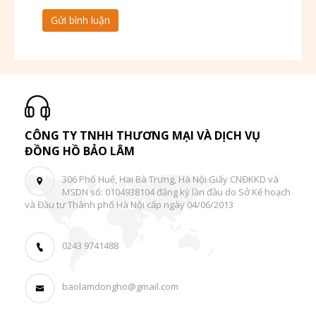
CÔNG TY TNHH THƯƠNG MẠI VÀ DỊCH VỤ
ĐỒNG HỒ BẢO LÂM
306 Phố Huế, Hai Bà Trưng, Hà Nội Giấy CNĐKKD và
MSDN số: 0104938104 đăng ký lần đầu do Sở Kế hoạch
và Đầu tư Thành phố Hà Nội cấp ngày 04/06/2013
0243 9741488
baolamdongho@gmail.com