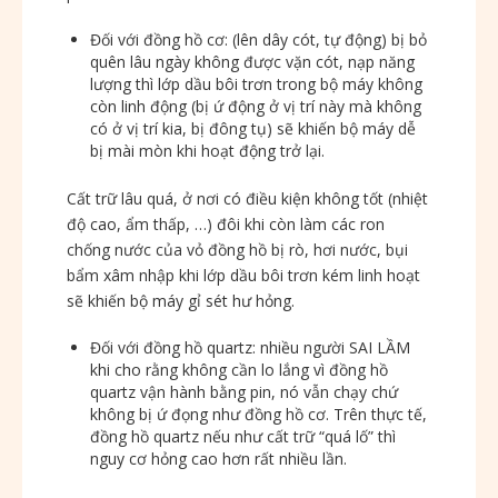
Đối với đồng hồ cơ: (lên dây cót, tự động) bị bỏ
quên lâu ngày không được vặn cót, nạp năng
lượng thì lớp dầu bôi trơn trong bộ máy không
còn linh động (bị ứ động ở vị trí này mà không
có ở vị trí kia, bị đông tụ) sẽ khiến bộ máy dễ
bị mài mòn khi hoạt động trở lại.
Cất trữ lâu quá, ở nơi có điều kiện không tốt (nhiệt
độ cao, ẩm thấp, …) đôi khi còn làm các ron
chống nước của vỏ đồng hồ bị rò, hơi nước, bụi
bẩm xâm nhập khi lớp dầu bôi trơn kém linh hoạt
sẽ khiến bộ máy gỉ sét hư hỏng.
Đối với đồng hồ quartz: nhiều người SAI LẦM
khi cho rằng không cần lo lắng vì đồng hồ
quartz vận hành bằng pin, nó vẫn chạy chứ
không bị ứ đọng như đồng hồ cơ. Trên thực tế,
đồng hồ quartz nếu như cất trữ “quá lố” thì
nguy cơ hỏng cao hơn rất nhiều lần.