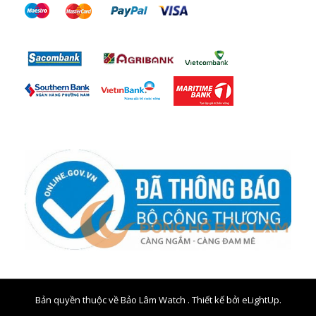
Bản quyền thuộc về Bảo Lâm Watch . Thiết kế bởi
eLightUp.