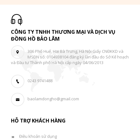
CÔNG TY TNHH THƯƠNG MẠI VÀ DỊCH VỤ
ĐỒNG HỒ BẢO LÂM
306 Phố Huế, Hai Bà Trưng, Hà Nội Giấy CNĐKKD và
MSDN số: 0104938104 đăng ký lần đầu do Sở Kế hoạch
và Đầu tư Thành phố Hà Nội cấp ngày 04/06/2013
0243 9741488
baolamdongho@gmail.com
HỖ TRỢ KHÁCH HÀNG
Điều khoản sử dụng