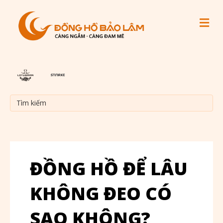
M
ĐỒNG HỒ ĐỂ LÂU
KHÔNG ĐEO CÓ
SAO KHÔNG?