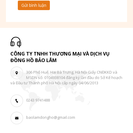
CÔNG TY TNHH THƯƠNG MẠI VÀ DỊCH VỤ
ĐỒNG HỒ BẢO LÂM
306 Phố Huế, Hai Bà Trưng, Hà Nội Giấy CNĐKKD và
MSDN số: 0104938104 đăng ký lần đầu do Sở Kế hoạch
và Đầu tư Thành phố Hà Nội cấp ngày 04/06/2013
0243 9741488
baolamdongho@gmail.com